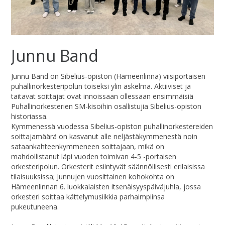
Junnu Band
Junnu Band on Sibelius-opiston (Hämeenlinna) viisiportaisen
puhallinorkesteripolun toiseksi ylin askelma. Aktiiviset ja
taitavat soittajat ovat innoissaan ollessaan ensimmäisiä
Puhallinorkesterien SM-kisoihin osallistujia Sibelius-opiston
historiassa.
Kymmenessä vuodessa Sibelius-opiston puhallinorkestereiden
soittajamäärä on kasvanut alle neljästäkymmenestä noin
sataankahteenkymmeneen soittajaan, mikä on
mahdollistanut läpi vuoden toimivan 4-5 -portaisen
orkesteripolun. Orkesterit esiintyvät säännöllisesti erilaisissa
tilaisuuksissa; Junnujen vuosittainen kohokohta on
Hämeenlinnan 6. luokkalaisten itsenäisyyspäiväjuhla, jossa
orkesteri soittaa kättelymusiikkia parhaimpiinsa
pukeutuneena.