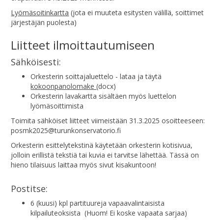
Lyömäsoitinkartta
(jota ei muuteta esitysten välillä, soittimet
järjestäjän puolesta)
Liitteet ilmoittautumiseen
Sähköisesti:
Orkesterin soittajaluettelo - lataa ja täytä
kokoonpanolomake
(docx)
Orkesterin lavakartta sisältäen myös luettelon
lyömäsoittimista
Toimita sähköiset liitteet viimeistään 31.3.2025 osoitteeseen:
posmk2025@turunkonservatorio.fi
Orkesterin esittelytekstinä käytetään orkesterin kotisivua,
jolloin erillistä tekstiä tai kuvia ei tarvitse lähettää. Tässä on
hieno tilaisuus laittaa myös sivut kisakuntoon!
Postitse:
6 (kuusi) kpl partituureja vapaavalintaisista
kilpailuteoksista (Huom! Ei koske vapaata sarjaa)