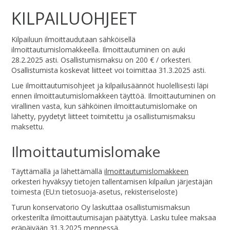
KILPAILUOHJEET
Kilpailuun ilmoittaudutaan sähköisellä
ilmoittautumislomakkeella. Ilmoittautuminen on auki
28.2.2025 asti. Osallistumismaksu on 200 € / orkesteri.
Osallistumista koskevat liitteet voi toimittaa 31.3.2025 asti.
Lue ilmoittautumisohjeet ja kilpailusäännöt huolellisesti läpi
ennen ilmoittautumislomakkeen täyttöä. Ilmoittautuminen on
virallinen vasta, kun sähköinen ilmoittautumislomake on
lähetty, pyydetyt liitteet toimitettu ja osallistumismaksu
maksettu.
Ilmoittautumislomake
Täyttämällä ja lähettämällä
ilmoittautumislomakkeen
orkesteri hyväksyy tietojen tallentamisen kilpailun järjestäjän
toimesta (EU:n tietosuoja-asetus, rekisteriseloste)
Turun konservatorio Oy laskuttaa osallistumismaksun
orkesterilta ilmoittautumisajan päätyttyä. Lasku tulee maksaa
eräpäivään 31.3.2025 mennessä.