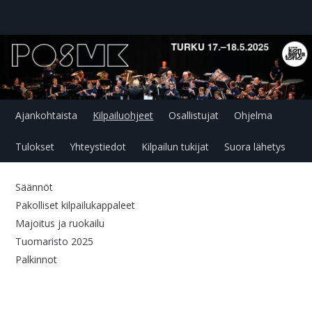
Ajankohtaista
Kilpailuohjeet
Osallistujat
Ohjelma
Tulokset
Yhteystiedot
Kilpailun tukijat
Suora lähetys
Säännöt
Pakolliset kilpailukappaleet
Majoitus ja ruokailu
Tuomaristo 2025
Palkinnot