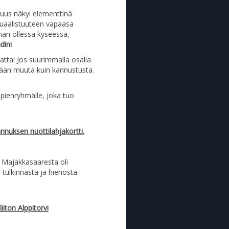
isuus näkyi elementtinä
suaalistuuteen vapaasa
an ollessa kyseessä,
dini
tta! Jos suurimmalla osalla
itään muuta kuin kannustusta.
 pienryhmälle, joka tuo
nnuksen nuottilahjakortti.
 Majakkasaaresta oli
a tulkinnasta ja hienosta
iiton Alppitorvi