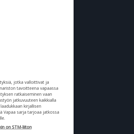
tyksiä, jotka valloittivat ja
uomariston tavoitteena vapaassa
styksen ratkaiseminen vaan
työn jatkuvuuteen kaikkialla
aadukkaan kirjallisen
ä Vapaa sarja tarjoaa jatkossa
le.
in on STM-liiton