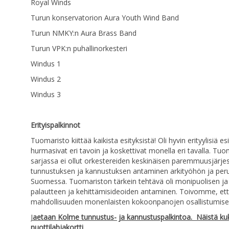
Royal Winds
Turun konservatorion Aura Youth Wind Band
Turun NMKY:n Aura Brass Band
Turun VPK:n puhallinorkesteri
Windus 1
Windus 2
Windus 3
Erityispalkinnot
Tuomaristo kiittää kaikista esityksistä! Oli hyvin erityylisiä esi
hurmasivat eri tavoin ja koskettivat monella eri tavalla. T
sarjassa ei ollut orkestereiden keskinäisen paremmuusjärje
tunnustuksen ja kannustuksen antaminen arkityöhön ja perus
Suomessa. Tuomariston tärkein tehtävä oli monipuolisen ja l
palautteen ja kehittämisideoiden antaminen. Toivomme, ett
mahdollisuuden monenlaisten kokoonpanojen osallistumisel
J
aetaan Kolme tunnustus- ja kannustuspalkintoa. Näistä kuk
nuottilahjakortti