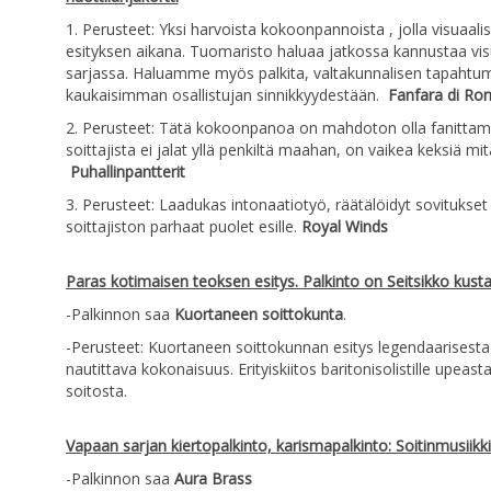
1. Perusteet: Yksi harvoista kokoonpannoista , jolla visuaal
esityksen aikana. Tuomaristo haluaa jatkossa kannustaa vi
sarjassa. Haluamme myös palkita, valtakunnalisen tapahtum
kaukaisimman osallistujan sinnikkyydestään.
Fanfara di Ron
2. Perusteet: Tätä kokoonpanoa on mahdoton olla fanittama
soittajista ei jalat yllä penkiltä maahan, on vaikea keksiä m
Puhallinpantterit
3. Perusteet: Laadukas intonaatiotyö, räätälöidyt sovitukset
soittajiston parhaat puolet esille.
Royal Winds
Paras kotimaisen teoksen esitys. Palkinto on Seitsikko kusta
-Palkinnon saa
Kuortaneen soittokunta
.
-Perusteet: Kuortaneen soittokunnan esitys legendaarisesta
nautittava kokonaisuus. Erityiskiitos baritonisolistille upeast
soitosta.
Vapaan sarjan kiertopalkinto, karismapalkinto: Soitinmusiikkil
-Palkinnon saa
Aura Brass